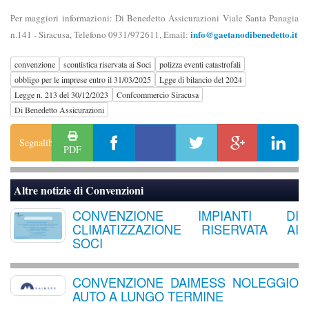
Per maggiori informazioni: Di Benedetto Assicurazioni Viale Santa Panagia
info@gaetanodibenedetto.it
n.141 - Siracusa, Telefono 0931/972611, Email:
convenzione
scontistica riservata ai Soci
polizza eventi catastrofali
obbligo per le imprese entro il 31/03/2025
Lgge di bilancio del 2024
Legge n. 213 del 30/12/2023
Confcommercio Siracusa
Di Benedetto Assicurazioni
Segnalibro
PDF
Altre notizie di
Convenzioni
CONVENZIONE IMPIANTI DI
CLIMATIZZAZIONE RISERVATA AI
SOCI
CONVENZIONE DAIMESS NOLEGGIO
AUTO A LUNGO TERMINE