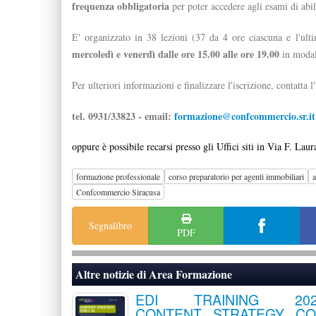
frequenza obbligatoria
per poter accedere agli esami di abil
E' organizzato
in 38
lezioni (37
da 4 ore ciascuna e l'ulti
mercoledì e venerdì
dalle ore 15.00 alle ore 19.00
in modal
Per ulteriori informazioni e finalizzare l'iscrizione, contatta l
tel.
0931/33823 - email:
formazione@confcommercio.sr.it
oppure è possibile recarsi presso gli Uffici siti in Via F. Lau
formazione professionale
corso preparatorio per agenti immobiliari
a
Confcommercio Siracusa
Segnalibro
PDF
Altre notizie di
Area Formazione
EDI TRAINING 202
CONTENT STRATEGY C