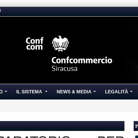
I
O
IL SISTEMA
NEWS & MEDIA
LEGALITÀ
...
...
...
...
P