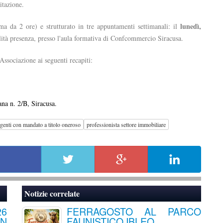
itazione.
lunedì,
ma da 2 ore) e strutturato in tre
appuntamenti settimanali: il
ità presenza, presso l'aula formativa di Confcommercio Siracusa.
'Associazione ai seguenti recapiti:
rana n. 2/B, Siracusa.
genti con mandato a titolo oneroso
professionista settore immobiliare
Notizie correlate
6
FERRAGOSTO AL PARCO
ON
FAUNISTICO IBLEO