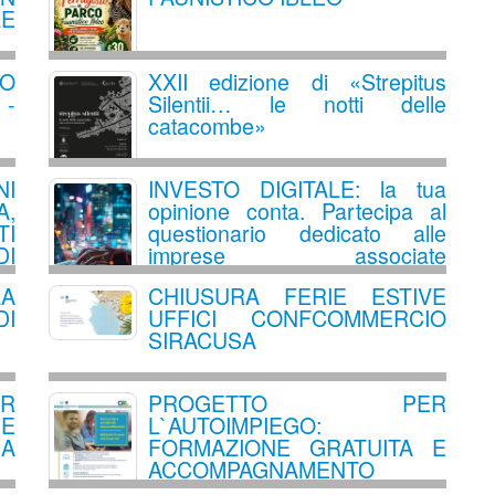
LE
VO
XXII edizione di «Strepitus
 -
Silentii… le notti delle
catacombe»
NI
INVESTO DIGITALE: la tua
A,
opinione conta. Partecipa al
TI
questionario dedicato alle
DI
imprese associate
Confcommercio
LA
CHIUSURA FERIE ESTIVE
I
UFFICI CONFCOMMERCIO
SIRACUSA
ER
PROGETTO PER
 E
L`AUTOIMPIEGO:
 A
FORMAZIONE GRATUITA E
ACCOMPAGNAMENTO
ALL`AVVIO DI UN`ATTIVITA`