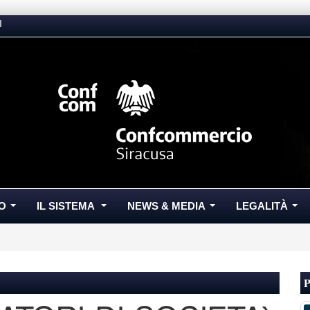
I
O
IL SISTEMA
NEWS & MEDIA
LEGALITÀ
...
...
...
...
P