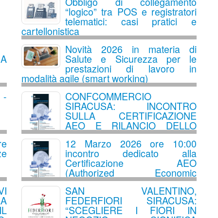
Obbligo di collegamento
IMPRENDITORIALE
“logico” tra POS e registratori
telematici: casi pratici e
cartellonistica
Novità 2026 in materia di
A
Salute e Sicurezza per le
prestazioni di lavoro in
modalità agile (smart working)
 -
CONFCOMMERCIO
SIRACUSA: INCONTRO
SULLA CERTIFICAZIONE
AEO E RILANCIO DELLO
SPORTELLO
re
12 Marzo 2026 ore 10:00
INTERNAZIONALIZZAZIONE
ze
incontro dedicato alla
Certificazione AEO
(Authorized Economic
Operator)
I
SAN VALENTINO,
A
FEDERFIORI SIRACUSA:
L
“SCEGLIERE I FIORI IN