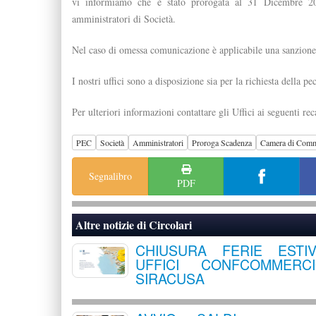
vi informiamo che è stato prorogata al 31 Dicembre 20
amministratori di Società.
Nel caso di omessa comunicazione è applicabile una sanzione
I nostri uffici sono a disposizione sia per la richiesta della p
Per ulteriori informazioni contattare gli Uffici ai seguenti 
PEC
Società
Amministratori
Proroga Scadenza
Camera di Comm
Segnalibro
PDF
Altre notizie di
Circolari
CHIUSURA FERIE ESTI
UFFICI CONFCOMMERC
SIRACUSA