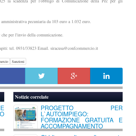
25 la scadenza per l'obbligo di Comunicazione della Pec per gli
 amministrativa pecuniaria da 103 euro a 1.032 euro.
ec che per l'invio della comunicazione.
recapiti: tel. 0931/33823 Email. siracusa@confcommercio.it
ercio
Sanzioni
Notizie correlate
VE
PROGETTO PER
IO
L`AUTOIMPIEGO:
FORMAZIONE GRATUITA E
ACCOMPAGNAMENTO
ALL`AVVIO DI UN`ATTIVITA`