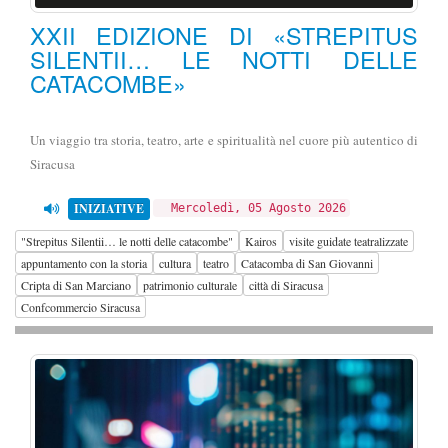
XXII EDIZIONE DI «STREPITUS
SILENTII… LE NOTTI DELLE
CATACOMBE»
Un viaggio tra storia, teatro, arte e spiritualità nel cuore più autentico di
Siracusa
INIZIATIVE
Mercoledì, 05 Agosto 2026
"Strepitus Silentii… le notti delle catacombe"
Kairos
visite guidate teatralizzate
appuntamento con la storia
cultura
teatro
Catacomba di San Giovanni
Cripta di San Marciano
patrimonio culturale
città di Siracusa
Confcommercio Siracusa