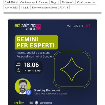
Saldi Estivi
Confcommercio Siracusa
Negozi
Federmoda
Confcommercio
Avvio Saldi
4 luglio
Decreto assessoriale n. 2763/1.S