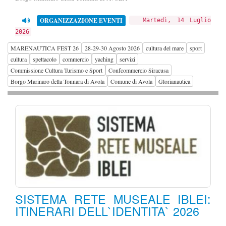
ORGANIZZAZIONE EVENTI
Martedì, 14 Luglio
2026
MARENAUTICA FEST 26
28-29-30 Agosto 2026
cultura del mare
sport
cultura
spettacolo
commercio
yaching
servizi
Commissione Cultura Turismo e Sport
Confcommercio Siracusa
Borgo Marinaro della Tonnara di Avola
Comune di Avola
Glorianautica
SISTEMA RETE MUSEALE IBLEI:
ITINERARI DELL`IDENTITA` 2026