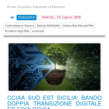
Eventi, Escursioni, Esperienze ed Emozioni
INIZIATIVE
Venerdì, 10 Luglio 2026
Confcommercio Siracusa
Itinerari dell'identità
Sistema Rete Museale Iblei
Ecomuseo degli Iblei
escursioni
CCIAA SUD EST SICILIA: BANDO
DOPPIA TRANSIZIONE DIGITALE
ED ECOLOGICA