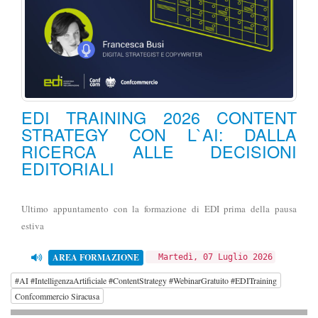
EDI TRAINING 2026 CONTENT
STRATEGY CON L`AI: DALLA
RICERCA ALLE DECISIONI
EDITORIALI
Ultimo appuntamento con la formazione di EDI prima della pausa
estiva
AREA FORMAZIONE
Martedì, 07 Luglio 2026
#AI #IntelligenzaArtificiale #ContentStrategy #WebinarGratuito #EDITraining
Confcommercio Siracusa