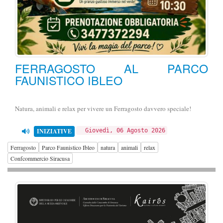
FERRAGOSTO AL PARCO
FAUNISTICO IBLEO
Natura, animali e relax per vivere un Ferragosto davvero speciale!
INIZIATIVE
Giovedì, 06 Agosto 2026
Ferragosto
Parco Faunistico Ibleo
natura
animali
relax
Confcommercio Siracusa