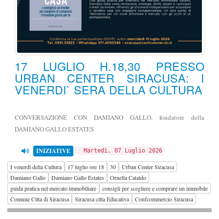
17 LUGLIO H.18,30 PRESSO
URBAN CENTER SIRACUSA: I
VENERDI` SERA DELLA CULTURA
CONVERSAZIONE CON DAMIANO GALLO, fondatore della
DAMIANO GALLO ESTATES
INIZIATIVE
Martedì, 07 Luglio 2026
I venerdì della Cultura
17 luglio ore 18
30
Urban Center Siracusa
Damiano Gallo
Damiano Gallo Estates
Ornella Cataldo
guida pratica nel mercato immobiliare
consigli per scegliere e comprare un immobile
Comune Citta di Siracusa
Siracusa citta Educativa
Confcommercio Siracusa