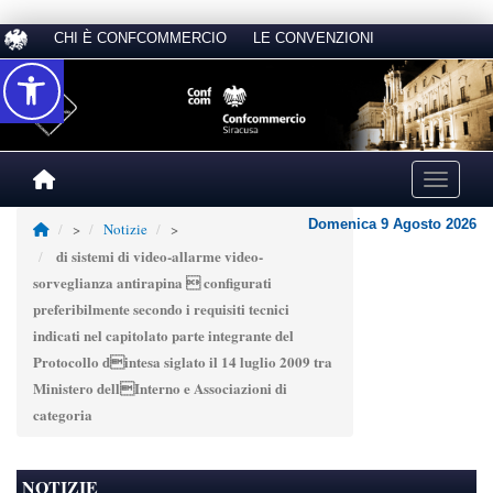
CHI È CONFCOMMERCIO
LE CONVENZIONI
Accessibilità
Toggle na
Domenica 9 Agosto 2026
>
Notizie
>
di sistemi di video-allarme video-
sorveglianza antirapina  configurati
preferibilmente secondo i requisiti tecnici
indicati nel capitolato parte integrante del
Protocollo dintesa siglato il 14 luglio 2009 tra
Ministero dellInterno e Associazioni di
categoria
NOTIZIE