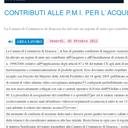
CONTRIBUTI ALLE P.M.I. PER L`ACQ
La Camera di Commercio di Siracusa ha attivato un regime di aiuto per contribuir
AREA LAVORO
Venerdì, 05 Ottobre 2012
La Camera di Commercio di Siracusa
al fine di garantire condizioni di maggiore sicurezz
ha attivato un regime di aiuto per contribuire allacquisto e allinstallazione di sistemi 
n. 1998/2006 (relativo allapplicazione degli articoli 87 e 88 del trattato CE agli aiuti d
trasformazione e commercializzazione di prodotti agricoli. Esse dovranno inoltre rispettare 
recepito con Decreto del Ministro delle Attività Produttive del 18 aprile 2005 (pubblicato ne
di sistemi di video-allarme video-sorveglianza antirapina  configurati preferibilmente secon
ma non necessariamente collegati con sale e centrali operative di Forze dellOrdine e Istitu
00. La procedura di assegnazione del contributo è a sportelloper cui le istanze saranno 
esclusivamente a mezzo mail all'indirizzo videosorverglianza@sr.camcom.it entro le ore 13.
sarà adottato il criterio del silenzio assensoovvero
dal momento di conferma di ricezione della mail e decorsi giorni quattro lavorativi (sabat
detta istanza è da consideransi ammessa alla fase iniziale. Resta ferma in ogni caso il reg
le imprese beneficiarie dovranno trasmettere alla Camera di Commercio di Siracusa
esclu