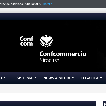
ovide additional functionality.
Details
I
O
IL SISTEMA
NEWS & MEDIA
LEGALITÀ
...
...
...
...
P