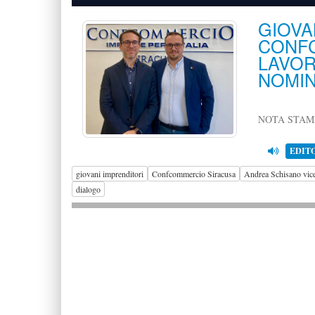
GIO
CONF
LAV
NOMIN
NOTA STAM
EDIT
giovani imprenditori
Confcommercio Siracusa
Andrea Schisano vice
dialogo