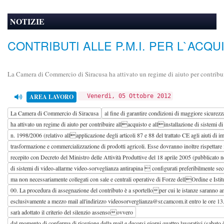
NOTIZIE
CONTRIBUTI ALLE P.M.I. PER L`ACQ
La Camera di Commercio di Siracusa ha attivato un regime di aiuto per contribuir
AREA LAVORO
Venerdì, 05 Ottobre 2012
La Camera di Commercio di Siracusa
al fine di garantire condizioni di maggiore sicurezz
ha attivato un regime di aiuto per contribuire allacquisto e allinstallazione di sistemi 
n. 1998/2006 (relativo allapplicazione degli articoli 87 e 88 del trattato CE agli aiuti d
trasformazione e commercializzazione di prodotti agricoli. Esse dovranno inoltre rispettare 
recepito con Decreto del Ministro delle Attività Produttive del 18 aprile 2005 (pubblicato ne
di sistemi di video-allarme video-sorveglianza antirapina  configurati preferibilmente secon
ma non necessariamente collegati con sale e centrali operative di Forze dellOrdine e Istitu
00. La procedura di assegnazione del contributo è a sportelloper cui le istanze saranno 
esclusivamente a mezzo mail all'indirizzo videosorverglianza@sr.camcom.it entro le ore 13.
sarà adottato il criterio del silenzio assensoovvero
dal momento di conferma di ricezione della mail e decorsi giorni quattro lavorativi (sabat