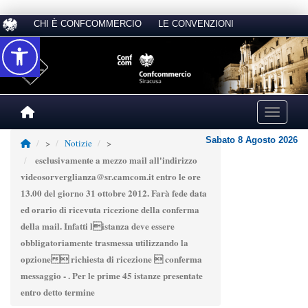
CHI È CONFCOMMERCIO
LE CONVENZIONI
Accessibilità
Toggle na
Sabato 8 Agosto 2026
>
Notizie
>
esclusivamente a mezzo mail all'indirizzo
videosorverglianza@sr.camcom.it entro le ore
13.00 del giorno 31 ottobre 2012. Farà fede data
ed orario di ricevuta ricezione della conferma
della mail. Infatti listanza deve essere
obbligatoriamente trasmessa utilizzando la
opzione richiesta di ricezione  conferma
messaggio - . Per le prime 45 istanze presentate
entro detto termine