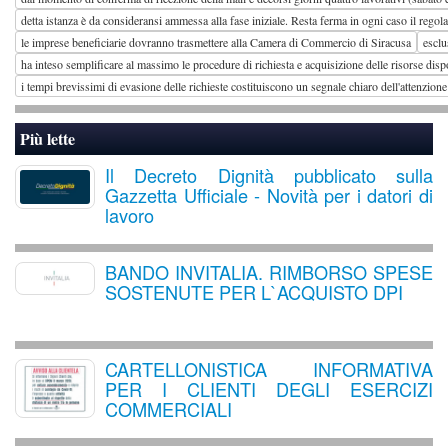
detta istanza è da consideransi ammessa alla fase iniziale. Resta ferma in ogni caso il reg
le imprese beneficiarie dovranno trasmettere alla Camera di Commercio di Siracusa
esclu
ha inteso semplificare al massimo le procedure di richiesta e acquisizione delle risorse disp
i tempi brevissimi di evasione delle richieste costituiscono un segnale chiaro dell'attenzio
Più lette
Il Decreto Dignità pubblicato sulla
Gazzetta Ufficiale - Novità per i datori di
lavoro
BANDO INVITALIA. RIMBORSO SPESE
SOSTENUTE PER L`ACQUISTO DPI
CARTELLONISTICA INFORMATIVA
PER I CLIENTI DEGLI ESERCIZI
COMMERCIALI