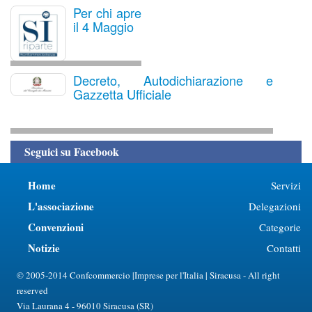
Per chi apre
il 4 Maggio
Decreto, Autodichiarazione e
Gazzetta Ufficiale
Seguici su Facebook
Home
Servizi
L'associazione
Delegazioni
Convenzioni
Categorie
Notizie
Contatti
© 2005-2014 Confcommercio |Imprese per l'Italia | Siracusa - All right
reserved
Via Laurana 4 - 96010 Siracusa (SR)