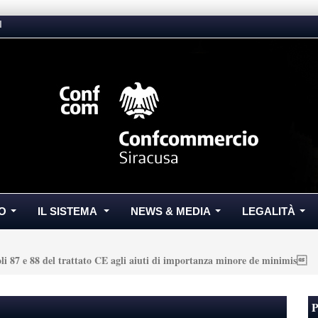
I
O
IL SISTEMA
NEWS & MEDIA
LEGALITÀ
...
...
...
...
oli 87 e 88 del trattato CE agli aiuti di importanza minore de minimis
P