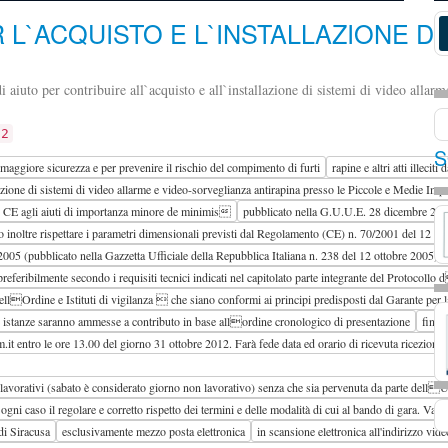
ER L`ACQUISTO E L`INSTALLAZIONE 
iuto per contribuire all`acquisto e all`installazione di sistemi di video allar
12
S
i maggiore sicurezza e per prevenire il rischio del compimento di furti
rapine e altri atti illeciti 
lazione di sistemi di video allarme e video-sorveglianza antirapina presso le Piccole e Medie Im
ato CE agli aiuti di importanza minore de minimis
pubblicato nella G.U.U.E. 28 dicembre 20
inoltre rispettare i parametri dimensionali previsti dal Regolamento (CE) n. 70/2001 del 12 genna
2005 (pubblicato nella Gazzetta Ufficiale della Repubblica Italiana n. 238 del 12 ottobre 2005). S
eferibilmente secondo i requisiti tecnici indicati nel capitolato parte integrante del Protocollo
ellOrdine e Istituti di vigilanza  che siano conformi ai principi predisposti dal Garante per l
e istanze saranno ammesse a contributo in base allordine cronologico di presentazione
fino 
t entro le ore 13.00 del giorno 31 ottobre 2012. Farà fede data ed orario di ricevuta ricezione
 lavorativi (sabato è considerato giorno non lavorativo) senza che sia pervenuta da parte dell
n ogni caso il regolare e corretto rispetto dei termini e delle modalità di cui al bando di gara
di Siracusa
esclusivamente mezzo posta elettronica
in scansione elettronica all'indirizzo v