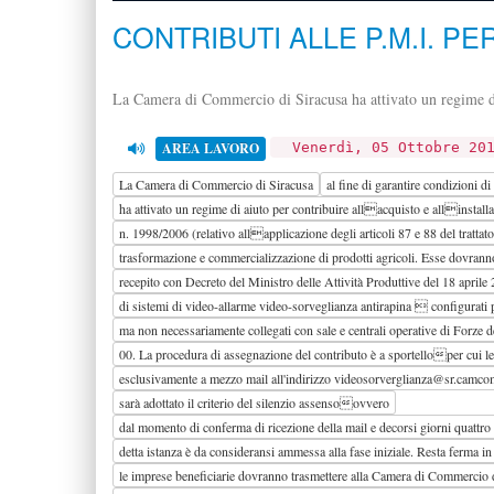
CONTRIBUTI ALLE P.M.I. P
La Camera di Commercio di Siracusa ha attivato un regime di a
AREA LAVORO
Venerdì, 05 Ottobre 20
La Camera di Commercio di Siracusa
al fine di garantire condizioni d
ha attivato un regime di aiuto per contribuire allacquisto e allinstal
n. 1998/2006 (relativo allapplicazione degli articoli 87 e 88 del tratt
trasformazione e commercializzazione di prodotti agricoli. Esse dovranno 
recepito con Decreto del Ministro delle Attività Produttive del 18 aprile 
di sistemi di video-allarme video-sorveglianza antirapina  configurati pr
ma non necessariamente collegati con sale e centrali operative di Forze d
00. La procedura di assegnazione del contributo è a sportelloper cui l
esclusivamente a mezzo mail all'indirizzo videosorverglianza@sr.camcom.i
sarà adottato il criterio del silenzio assensoovvero
dal momento di conferma di ricezione della mail e decorsi giorni quattro
detta istanza è da consideransi ammessa alla fase iniziale. Resta ferma i
le imprese beneficiarie dovranno trasmettere alla Camera di Commercio 