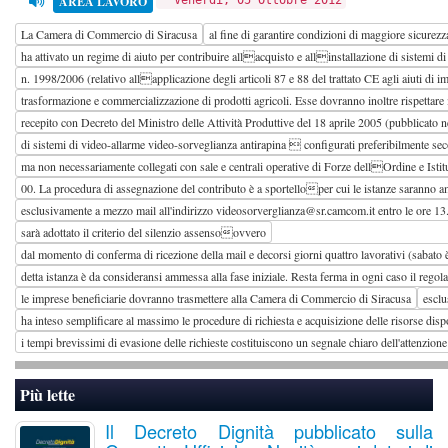
AREA LAVORO
Venerdì, 05 Ottobre 2012
La Camera di Commercio di Siracusa
al fine di garantire condizioni di maggiore sicurezz
ha attivato un regime di aiuto per contribuire allacquisto e allinstallazione di sistemi 
n. 1998/2006 (relativo allapplicazione degli articoli 87 e 88 del trattato CE agli aiuti d
trasformazione e commercializzazione di prodotti agricoli. Esse dovranno inoltre rispettare 
recepito con Decreto del Ministro delle Attività Produttive del 18 aprile 2005 (pubblicato ne
di sistemi di video-allarme video-sorveglianza antirapina  configurati preferibilmente secon
ma non necessariamente collegati con sale e centrali operative di Forze dellOrdine e Istitu
00. La procedura di assegnazione del contributo è a sportelloper cui le istanze saranno 
esclusivamente a mezzo mail all'indirizzo videosorverglianza@sr.camcom.it entro le ore 13.
sarà adottato il criterio del silenzio assensoovvero
dal momento di conferma di ricezione della mail e decorsi giorni quattro lavorativi (sabat
detta istanza è da consideransi ammessa alla fase iniziale. Resta ferma in ogni caso il reg
le imprese beneficiarie dovranno trasmettere alla Camera di Commercio di Siracusa
esclu
ha inteso semplificare al massimo le procedure di richiesta e acquisizione delle risorse disp
i tempi brevissimi di evasione delle richieste costituiscono un segnale chiaro dell'attenzio
Più lette
Il Decreto Dignità pubblicato sulla