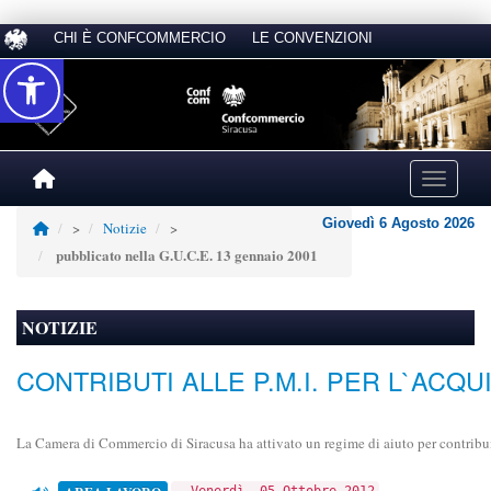
CHI È CONFCOMMERCIO
LE CONVENZIONI
Accessibilità
Toggle na
Giovedì 6 Agosto 2026
>
Notizie
>
pubblicato nella G.U.C.E. 13 gennaio 2001
NOTIZIE
CONTRIBUTI ALLE P.M.I. PER L`ACQ
La Camera di Commercio di Siracusa ha attivato un regime di aiuto per contribuir