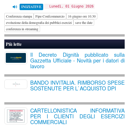
INIZIATIVE
Lunedì, 01 Giugno 2026
Conferenza stampa
Fipe-Confcommercio
16 giugno ore 10.30
evoluzione della demografia dei pubblici esercizi
save the date
conferenza in streaming
Più lette
Il Decreto Dignità pubblicato sulla
Gazzetta Ufficiale - Novità per i datori di
lavoro
BANDO INVITALIA. RIMBORSO SPESE
SOSTENUTE PER L`ACQUISTO DPI
CARTELLONISTICA INFORMATIVA
PER I CLIENTI DEGLI ESERCIZI
COMMERCIALI