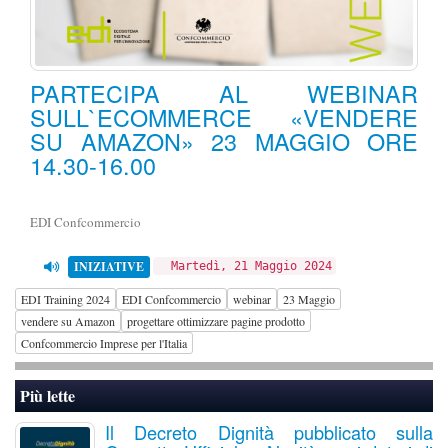
PARTECIPA AL WEBINAR
SULL`ECOMMERCE «VENDERE
SU AMAZON» 23 MAGGIO ORE
14.30-16.00
EDI Confcommercio
INIZIATIVE
Martedì, 21 Maggio 2024
EDI Training 2024
EDI Confcommercio
webinar
23 Maggio
vendere su Amazon
progettare ottimizzare pagine prodotto
Confcommercio Imprese per l'Italia
Più lette
Il Decreto Dignità pubblicato sulla