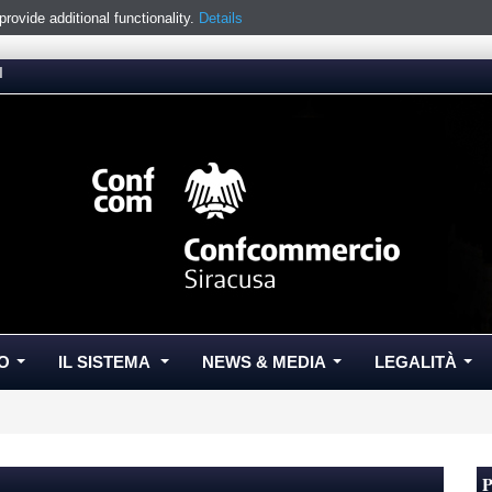
ovide additional functionality.
Details
I
O
IL SISTEMA
NEWS & MEDIA
LEGALITÀ
...
...
...
...
P