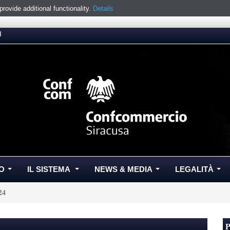
ovide additional functionality.
Details
I
O
IL SISTEMA
NEWS & MEDIA
LEGALITÀ
...
...
...
...
24
P