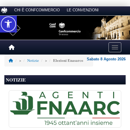
CHI È CONFCOMMERCIO
LE CONVENZIONI
Accessibilità
Toggle na
Sabato 8 Agosto 2026
Elezioni Enasarco
>
Notizie
>
NOTIZIE