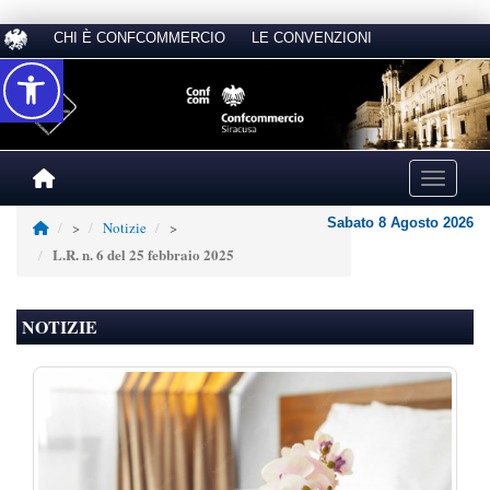
CHI È CONFCOMMERCIO
LE CONVENZIONI
Accessibilità
Toggle na
Sabato 8 Agosto 2026
>
Notizie
>
L.R. n. 6 del 25 febbraio 2025
NOTIZIE