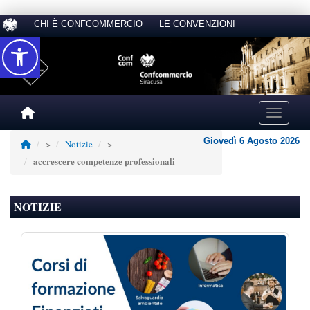
CHI È CONFCOMMERCIO
LE CONVENZIONI
Accessibilità
Toggle na
Giovedì 6 Agosto 2026
>
Notizie
>
accrescere competenze professionali
NOTIZIE