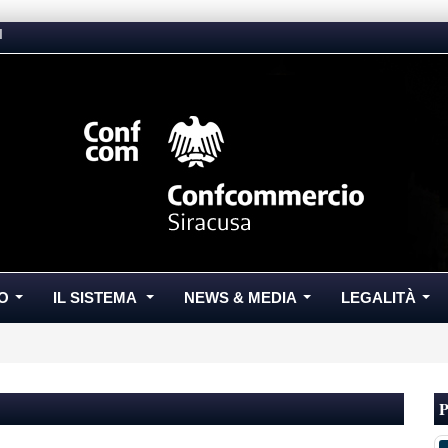
I
O
IL SISTEMA
NEWS & MEDIA
LEGALITÀ
...
...
...
...
P