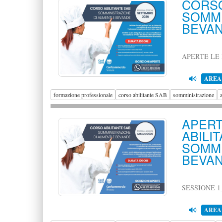
COR
SOMMI
BEVAN
APERTE LE 
AREA
formazione professionale
corso abilitante SAB
somministrazione
APER
AB
SOMMI
BEVAN
SESSIONE 1
AREA