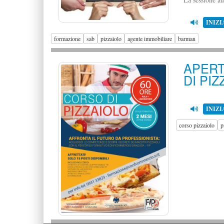
INIZI
formazione
sab
pizzaiolo
agente immobiliare
barman
APERT
DI PI
INIZI
corso pizzaiolo
p