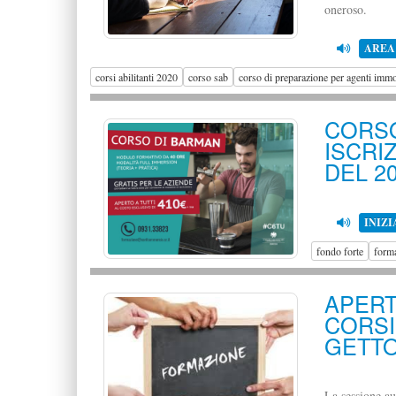
oneroso.
AREA
corsi abilitanti 2020
corso sab
corso di preparazione per agenti immo
CORS
ISCRI
DEL 2
INIZI
fondo forte
forma
APERT
CORS
GETTO
La sessione au