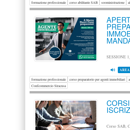
formazione professionale
corso abilitante SAB
sooministrazione
a
APER
PRE
IMMO
MANDA
SESSIONE 1
AREA
formazione professionale
corso preparatorio per agenti immobiliari
a
Confcommercio Siracusa
CORSI
ISCRIZ
Corso SAB, Co