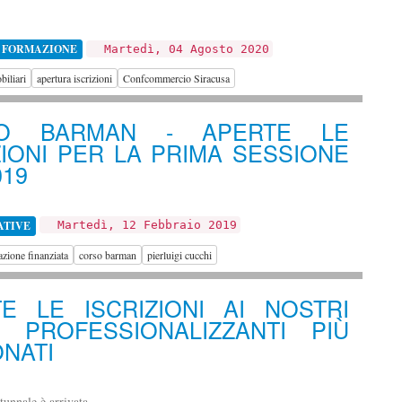
 FORMAZIONE
Martedì, 04 Agosto 2020
biliari
apertura iscrizioni
Confcommercio Siracusa
O BARMAN - APERTE LE
ZIONI PER LA PRIMA SESSIONE
019
ATIVE
Martedì, 12 Febbraio 2019
zione finanziata
corso barman
pierluigi cucchi
E LE ISCRIZIONI AI NOSTRI
I PROFESSIONALIZZANTI PIÙ
NATI
tunnale è arrivata