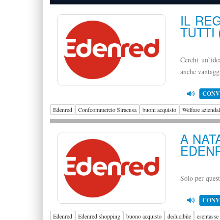
IL RE
TUTTI 
Cerchi un`idea
anche vantaggi
CONV
Edenred
Confcommercio Siracusa
buoni acquisto
Welfare azienda
A NAT
EDEN
Solo per quest
CONV
Edenred
Edenred shopping
buono acquisto
deducibile
esentasse