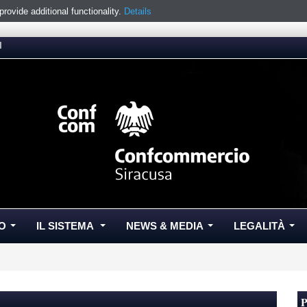
ovide additional functionality.
Details
I
O
IL SISTEMA
NEWS & MEDIA
LEGALITÀ
...
...
...
...
P