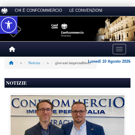
CHI È CONFCOMMERCIO
LE CONVENZIONI
Accessibilità
Toggle na
Lunedì 10 Agosto 2026
giovani imprenditori
>
Notizie
>
NOTIZIE