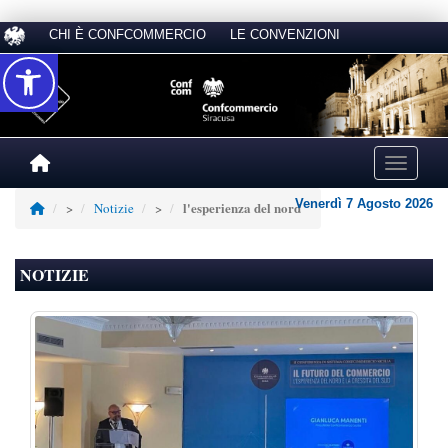
CHI È CONFCOMMERCIO
LE CONVENZIONI
Accessibilità
Toggle na
Venerdì 7 Agosto 2026
l'esperienza del nord
>
Notizie
>
NOTIZIE