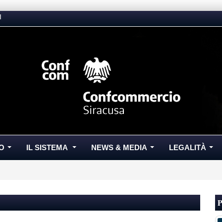
I
O
IL SISTEMA
NEWS & MEDIA
LEGALITÀ
...
...
...
...
P