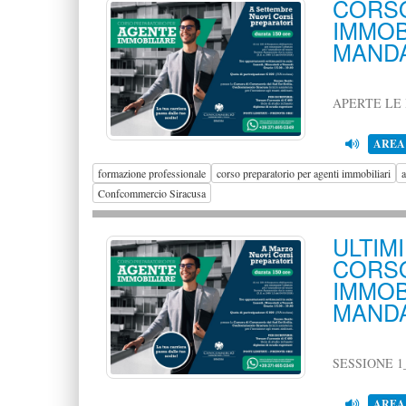
CORS
IMMO
MANDA
APERTE LE 
AREA
formazione professionale
corso preparatorio per agenti immobiliari
a
Confcommercio Siracusa
ULTIM
CORS
IMMO
MANDA
SESSIONE 1
AREA