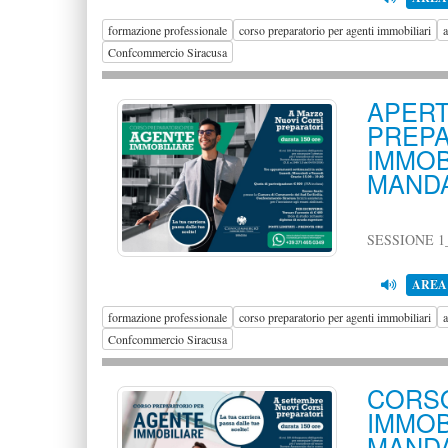
formazione professionale
corso preparatorio per agenti immobiliari
a
Confcommercio Siracusa
APER
PRE
IMMO
MANDA
SESSIONE 1
AREA
formazione professionale
corso preparatorio per agenti immobiliari
a
Confcommercio Siracusa
CORS
IMMO
MANDA