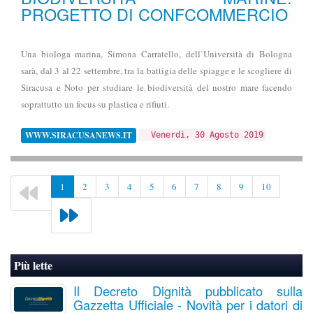
PROGETTO DI CONFCOMMERCIO
Una biologa marina, Simona Carratello, dell`Università di Bologna
sarà, dal 3 al 22 settembre, tra la battigia delle spiagge e le scogliere di
Siracusa e Noto per studiare le biodiversità del nostro mare facendo
soprattutto un focus su plastica e rifiuti.
WWW.SIRACUSANEWS.IT
Venerdì, 30 Agosto 2019
1
2
3
4
5
6
7
8
9
10
Più lette
Il Decreto Dignità pubblicato sulla
Gazzetta Ufficiale - Novità per i datori di