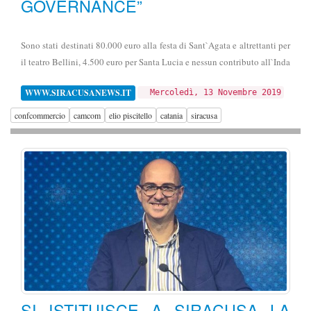
GOVERNANCE”
Sono stati destinati 80.000 euro alla festa di Sant`Agata e altrettanti per
il teatro Bellini, 4.500 euro per Santa Lucia e nessun contributo all`Inda
WWW.SIRACUSANEWS.IT
Mercoledì, 13 Novembre 2019
confcommercio
camcom
elio piscitello
catania
siracusa
SI ISTITUISCE A SIRACUSA LA