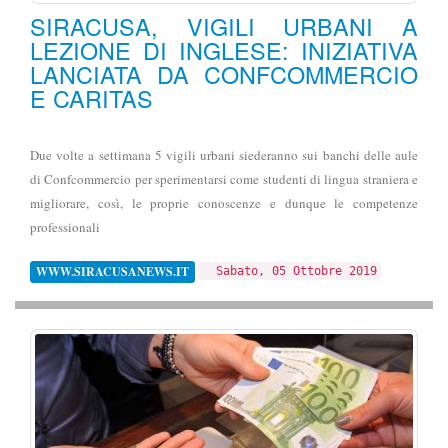
SIRACUSA, VIGILI URBANI A
LEZIONE DI INGLESE: INIZIATIVA
LANCIATA DA CONFCOMMERCIO
E CARITAS
Due volte a settimana 5 vigili urbani siederanno sui banchi delle aule
di Confcommercio per sperimentarsi come studenti di lingua straniera e
migliorare, così, le proprie conoscenze e dunque le competenze
professionali
WWW.SIRACUSANEWS.IT
Sabato, 05 Ottobre 2019