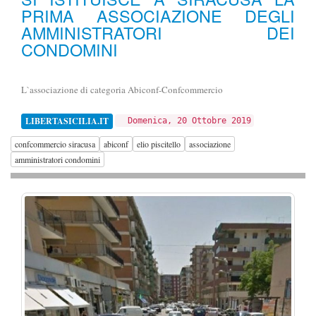
PRIMA ASSOCIAZIONE DEGLI
AMMINISTRATORI DEI
CONDOMINI
L`associazione di categoria Abiconf-Confcommercio
LIBERTASICILIA.IT
Domenica, 20 Ottobre 2019
confcommercio siracusa
abiconf
elio piscitello
associazione
amministratori condomini