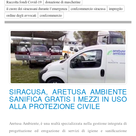
Raccolta fondi Covid-19
donazione di mascherine
il cuore dei siracusani durante l’emergenza
confcommercio siracusa
impregilo
ordine degli avvocati
confcommercio
SIRACUSA, ARETUSA AMBIENTE
SANIFICA GRATIS I MEZZI IN USO
ALLA PROTEZIONE CIVILE
Aretusa Ambiente, è una realtà specializzata nella gestione integrata di
progettazione ed erogazione di servizi di igiene e sanificazione