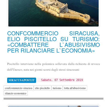
CONFCOMMERCIO SIRACUSA,
ELIO PISCITELLO SU TURISMO:
«COMBATTERE L`ABUSIVISMO
PER RILANCIARE L`ECONOMIA»
Piscitello interviene nella polemica sollevata dalla richiesta di revoca
dell'Unesco, nata nei giorni scorsi dagli stessi siracusani
SIRACUSAPOST.IT
Sabato, 07 Settembre 2019
confcommercio siracusa
elio piscitello
turismo
lotta all'abusivismo
rilancio economico