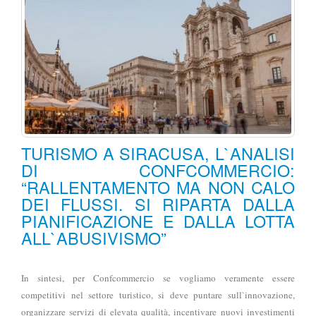
TURISMO A SIRACUSA, L`ANALISI
DI CONFCOMMERCIO:
“RALLENTAMENTO MA NON CALO
DEI FLUSSI. SI RIPARTA DALLA
PIANIFICAZIONE E DALLA LOTTA
ALL`ABUSIVISMO”
In sintesi, per Confcommercio se vogliamo veramente essere
competitivi nel settore turistico, si deve puntare sull`innovazione,
organizzare servizi di elevata qualità, incentivare nuovi investimenti