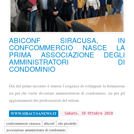
ABICONF SIRACUSA, IN
CONFCOMMERCIO NASCE LA
PRIMA ASSOCIAZIONE DEGLI
AMMINISTRATORI DI
CONDOMINIO
Già dal primo incontro è emersa l`esigenza di sviluppare la formazione
sia per chi vuole diventare amministratore di condominio, sia per gli
aggiornamenti dei professionisti del settore.
WWW.SIRACUSANEWS.IT
Sabato, 19 Ottobre 2019
confcommercio siracusa
abiconf
elio piscitello
associazione amministrator di condominio