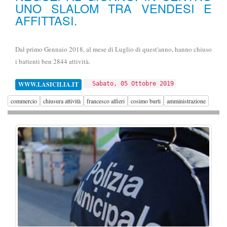
UNO SLALOM TRA VENDESI E
AFFITTASI.
Dal primo Gennaio 2018, al mese di Luglio di quest'anno, hanno chiuso
i battenti ben 2844 attività.
WWW.LASICILIA.IT
Sabato, 05 Ottobre 2019
commercio
chiusura attività
francesco alfieri
cosimo burti
amministrazione