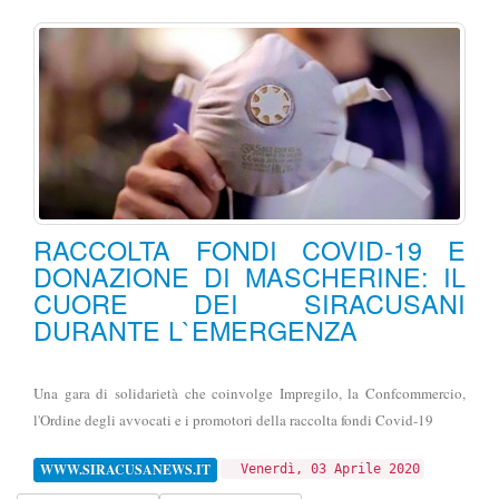
RACCOLTA FONDI COVID-19 E
DONAZIONE DI MASCHERINE: IL
CUORE DEI SIRACUSANI
DURANTE L`EMERGENZA
Una gara di solidarietà che coinvolge Impregilo, la Confcommercio,
l'Ordine degli avvocati e i promotori della raccolta fondi Covid-19
WWW.SIRACUSANEWS.IT
Venerdì, 03 Aprile 2020