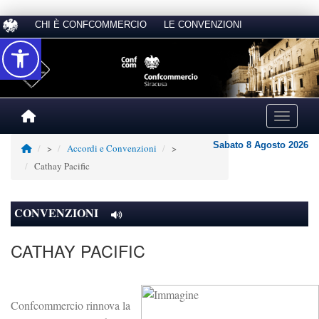
CHI È CONFCOMMERCIO
LE CONVENZIONI
Accessibilità
Toggle na
Sabato 8 Agosto 2026
>
Accordi e Convenzioni
>
Cathay Pacific
CONVENZIONI
CATHAY PACIFIC
Confcommercio rinnova la