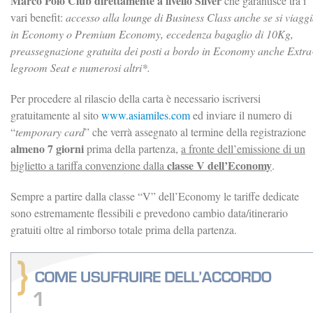
Marco Polo Club direttamente a livello Silver
che garantisce tra i
vari benefit:
accesso alla lounge di Business Class anche se si viagg
in Economy o Premium Economy, eccedenza bagaglio di 10Kg,
preassegnazione gratuita dei posti a bordo in Economy anche Extra
legroom Seat e numerosi altri*.
Per procedere al rilascio della carta è necessario iscriversi
gratuitamente al sito
www.asiamiles.com
ed inviare il numero di
“
temporary card
” che verrà assegnato al termine della registrazione
almeno 7 giorni
prima della partenza,
a fronte dell’emissione di un
classe V dell’Economy
biglietto a tariffa convenzione dalla
.
Sempre a partire dalla classe “V” dell’Economy le tariffe dedicate
sono estremamente flessibili e prevedono cambio data/itinerario
gratuiti oltre al rimborso totale prima della partenza.