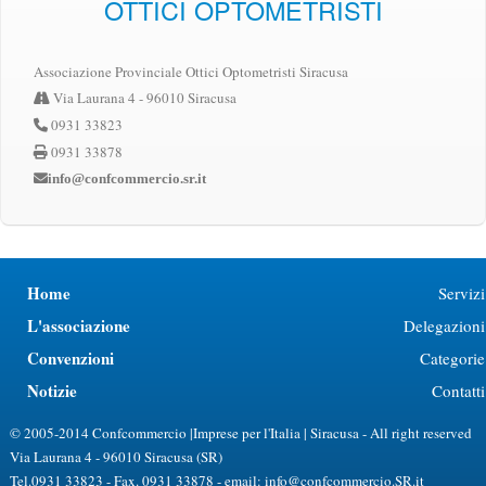
OTTICI OPTOMETRISTI
Associazione Provinciale Ottici Optometristi Siracusa
Via Laurana 4 - 96010 Siracusa
0931 33823
0931 33878
info@confcommercio.sr.it
Home
Servizi
L'associazione
Delegazioni
Convenzioni
Categorie
Notizie
Contatti
© 2005-2014 Confcommercio |Imprese per l'Italia | Siracusa - All right reserved
Via Laurana 4 - 96010 Siracusa (SR)
Tel.0931 33823 - Fax. 0931 33878 - email: info@confcommercio.SR.it