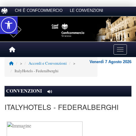
CHI È CONFCOMMERCIO
LE CONVENZIONI
Accessibilità
Toggle na
Venerdì 7 Agosto 2026
>
Accordi e Convenzioni
>
ItalyHotels - Federalberghi
CONVENZIONI
ITALYHOTELS - FEDERALBERGHI