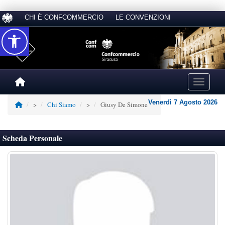
CHI È CONFCOMMERCIO
LE CONVENZIONI
Accessibilità
Toggle na
Venerdì 7 Agosto 2026
>
Chi Siamo
>
Giusy De Simone
Scheda Personale