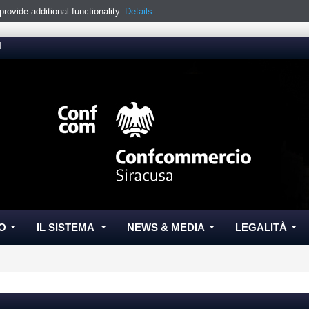
ovide additional functionality.
Details
I
O
IL SISTEMA
NEWS & MEDIA
LEGALITÀ
...
...
...
...