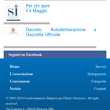
Per chi apre
il 4 Maggio
Decreto, Autodichiarazione e
Gazzetta Ufficiale
Seguici su Facebook
Home
Servizi
L'associazione
Delegazioni
Convenzioni
Categorie
Notizie
Contatti
© 2005-2014 Confcommercio |Imprese per l'Italia | Siracusa - All right
reserved
Via Laurana 4 - 96010 Siracusa (SR)