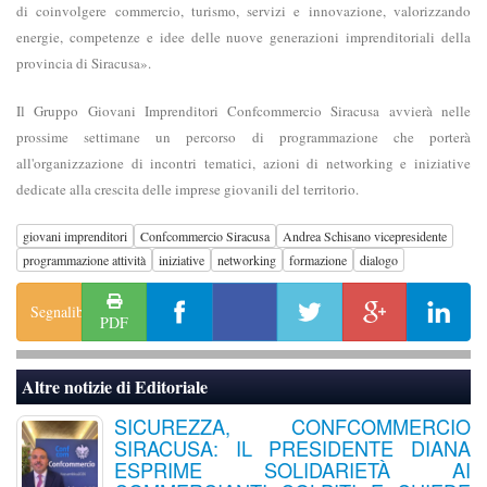
di coinvolgere commercio, turismo, servizi e innovazione, valorizzando
energie, competenze e idee delle nuove generazioni imprenditoriali della
provincia di Siracusa».
Il Gruppo Giovani Imprenditori Confcommercio Siracusa avvierà nelle
prossime settimane un percorso di programmazione che porterà
all'organizzazione di incontri tematici, azioni di networking e iniziative
dedicate alla crescita delle imprese giovanili del territorio.
giovani imprenditori
Confcommercio Siracusa
Andrea Schisano vicepresidente
programmazione attività
iniziative
networking
formazione
dialogo
Segnalibro
PDF
Altre notizie di
Editoriale
SICUREZZA, CONFCOMMERCIO
SIRACUSA: IL PRESIDENTE DIANA
ESPRIME SOLIDARIETÀ AI