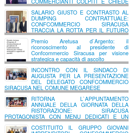
COMMERCIANTI COLPITI E CHIEDE
UN RAFFORZAMENTO DEI
SALARIO GIUSTO E CONTRASTO AL
CONTROLLI SUL TERRITORIO
DUMPING CONTRATTUALE:
CONFCOMMERCIO SIRACUSA
TRACCIA LA ROTTA PER IL FUTURO
DEL TURISMO E DEL LAVORO
Premio Aretusa d`Argento: il
riconoscimento al presidente di
Confcommercio Siracusa per visione
strategica e capacità di ascolto
INCONTRO CON IL SINDACO DI
AUGUSTA PER LA PRESENTAZIONE
DEL DELEGATO CONFCOMMERCIO
SIRACUSA NEL COMUNE MEGARESE
RITORNA L`APPUNTAMENTO
ANNUALE DELLA GIORNATA DELLA
RISTORAZIONE: SIRACUSA
PROTAGONISTA CON MENU DEDICATI E UN
LABORATORIO ESPERIENZIALE PER PICCOLI
COSTITUITO IL GRUPPO GIOVANI
CHEF