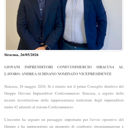
Siracusa, 26/05/2026
GIOVANI IMPRENDITORI CONFCOMMERCIO SIRACUSA AL
LAVORO: ANDREA SCHISANO NOMINATO VICEPRESIDENTE
Siracusa, 26 maggio 2026. Si è riunito ieri il primo Consiglio direttivo del
Gruppo Giovani Imprenditori Confcommercio Siracusa, a seguito della
recente ricostituzione della rappresentanza territoriale degli imprenditori
under 42 aderenti al sistema Confcommercio.
L'incontro ha segnato un passaggio importante per l'avvio operativo del
Gruppo e ha rappresentato un momento di confronto, programmazione e