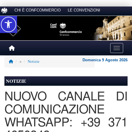
CHI È CONFCOMMERCIO
LE CONVENZIONI
Accessibilità
Toggle na
Domenica 9 Agosto 2026
>
Notizie
NOTIZIE
NUOVO CANALE DI
COMUNICAZIONE
WHATSAPP: +39 371