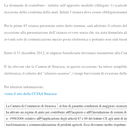
La domanda di contributo - redatta sull`apposito modello (Allegato 1) scaricabi
ricezione della conferma della mail. Infatti l`istanza deve essere obbligatoriame
Per le prime 45 istanze presentate entro detto termine, sarà adottato il criteri
eccezione alla presentazione dell`istanza ovvero senza che sia stata formulata alc
avvarrà solo di comunicazione mezzo posta elettronica e pertanto non sarà tras
Entro il 31 dicembre 2012, le imprese beneficiarie dovranno trasmettere alla Ca
E' da rilevare che la Camera di Siracusa, in questa occasione, ha inteso semplifi
elettronica, il criterio del "silenzio-assenso", i tempi brevissimi di evasione de
Per ulteriori informazioni:
visita il sito della CCIAA Siracusa
La Camera di Commercio di Siracusa
al fine di garantire condizioni di maggiore sicurezz
ha attivato un regime di aiuto per contribuire allacquisto e allinstallazione di sistemi 
n. 1998/2006 (relativo allapplicazione degli articoli 87 e 88 del trattato CE agli aiuti d
trasformazione e commercializzazione di prodotti agricoli. Esse dovranno inoltre rispettare 