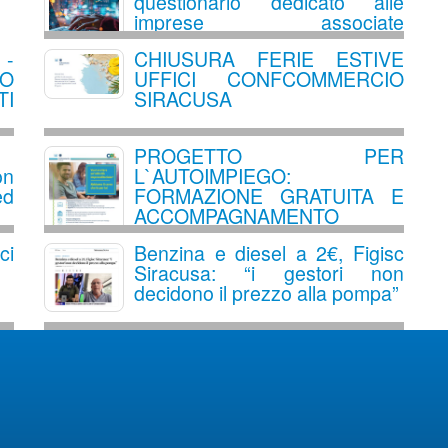
questionario dedicato alle
imprese associate
Confcommercio
 -
CHIUSURA FERIE ESTIVE
VO
UFFICI CONFCOMMERCIO
I
SIRACUSA
PROGETTO PER
n
L`AUTOIMPIEGO:
ed
FORMAZIONE GRATUITA E
ACCOMPAGNAMENTO
ALL`AVVIO DI UN`ATTIVITA`
ci
Benzina e diesel a 2€, Figisc
IMPRENDITORIALE
Siracusa: “i gestori non
decidono il prezzo alla pompa”