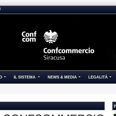
I
O
IL SISTEMA
NEWS & MEDIA
LEGALITÀ
...
...
...
...
P