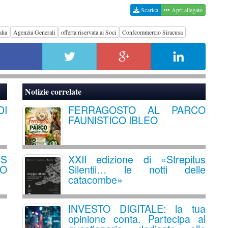
Scarica
Apri allegato
lia
Agenzia Generali
offerta riservata ai Soci
Confcommercio Siracusa
Notizie correlate
DI
FERRAGOSTO AL PARCO
FAUNISTICO IBLEO
S
XXII edizione di «Strepitus
GO
Silentii… le notti delle
catacombe»
INVESTO DIGITALE: la tua
opinione conta. Partecipa al