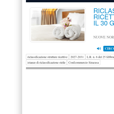
RICL
RICET
IL 30 
NUOVE NORM
CIRC
riclassificazione strutture ricettive
2027-2031
L.R. n. 6 del 25 febbr
istanze di riclassificazione stelle
Confcommercio Siracusa