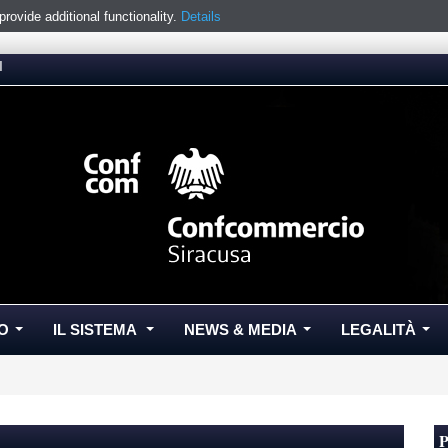
ovide additional functionality.
Details
I
O
IL SISTEMA
NEWS & MEDIA
LEGALITÀ
...
...
...
...
P