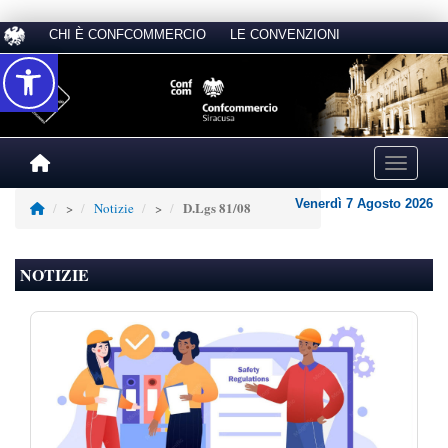
CHI È CONFCOMMERCIO
LE CONVENZIONI
Accessibilità
Toggle na
Venerdì 7 Agosto 2026
D.Lgs 81/08
>
Notizie
>
NOTIZIE