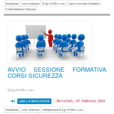
formazione
corsi sicurezza
D.lgs 81/08 e s.m.i.
nuova sessione formativa
Confcommercio Siracusa
AVVIO SESSIONE FORMATIVA
CORSI SICUREZZA
D.Lgs 81/08 e s.m.i.
AREA FORMAZIONE
Mercoledì, 07 Febbraio 2024
formazione
corsi sicurezza
ottemperanza D.Lgs 81/08 e s.m.i.