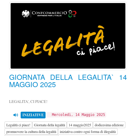
GIORNATA DELLA LEGALITA` 14
MAGGIO 2025
LEGALITA', CI PIACE!
INIZIATIVE
Mercoledì, 14 Maggio 2025
Legalità ci piace!
Giornata della legalità
14 maggio2025
dodicesima edizione
promuovere la cultura della legalità
iniziativa contro ogni forma di illegalità