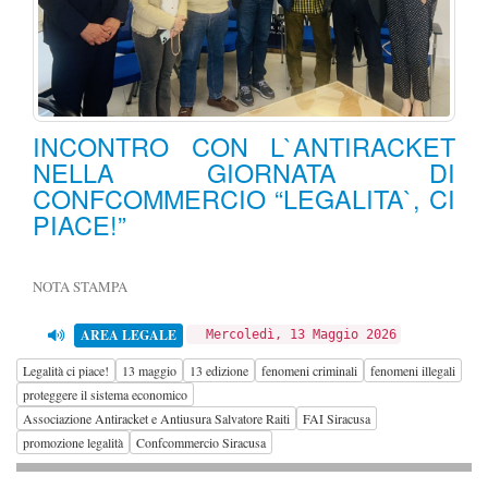
INCONTRO CON L`ANTIRACKET
NELLA GIORNATA DI
CONFCOMMERCIO “LEGALITA`, CI
PIACE!”
NOTA STAMPA
AREA LEGALE
Mercoledì, 13 Maggio 2026
Legalità ci piace!
13 maggio
13 edizione
fenomeni criminali
fenomeni illegali
proteggere il sistema economico
Associazione Antiracket e Antiusura Salvatore Raiti
FAI Siracusa
promozione legalità
Confcommercio Siracusa