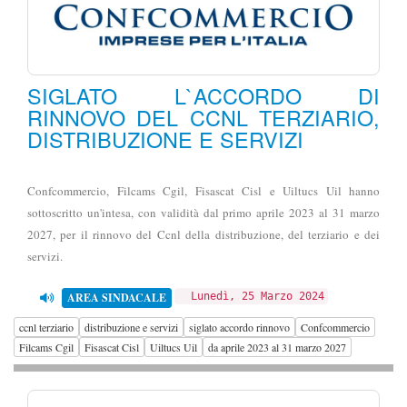
SIGLATO L`ACCORDO DI
RINNOVO DEL CCNL TERZIARIO,
DISTRIBUZIONE E SERVIZI
Confcommercio, Filcams Cgil, Fisascat Cisl e Uiltucs Uil hanno
sottoscritto un'intesa, con validità dal primo aprile 2023 al 31 marzo
2027, per il rinnovo del Ccnl della distribuzione, del terziario e dei
servizi.
AREA SINDACALE
Lunedì, 25 Marzo 2024
ccnl terziario
distribuzione e servizi
siglato accordo rinnovo
Confcommercio
Filcams Cgil
Fisascat Cisl
Uiltucs Uil
da aprile 2023 al 31 marzo 2027