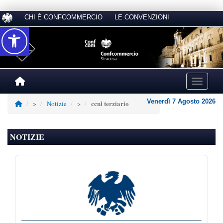
CHI È CONFCOMMERCIO
LE CONVENZIONI
Accessibilità
Toggle na
Venerdì 7 Agosto 2026
ccnl terziario
>
Notizie
>
NOTIZIE