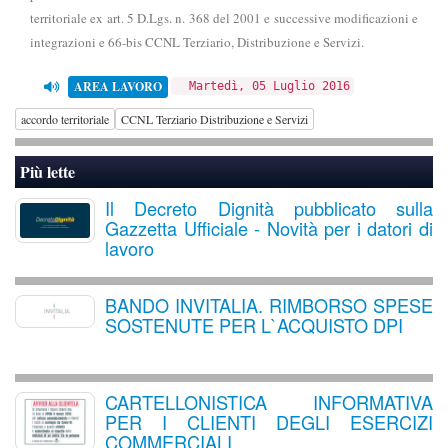
territoriale ex art. 5 D.Lgs. n. 368 del 2001 e successive modificazioni e
integrazioni e 66-bis CCNL Terziario, Distribuzione e Servizi.
AREA LAVORO
Martedì, 05 Luglio 2016
accordo territoriale
CCNL Terziario Distribuzione e Servizi
Più lette
Il Decreto Dignità pubblicato sulla
Gazzetta Ufficiale - Novità per i datori di
lavoro
BANDO INVITALIA. RIMBORSO SPESE
SOSTENUTE PER L`ACQUISTO DPI
CARTELLONISTICA INFORMATIVA
PER I CLIENTI DEGLI ESERCIZI
COMMERCIALI