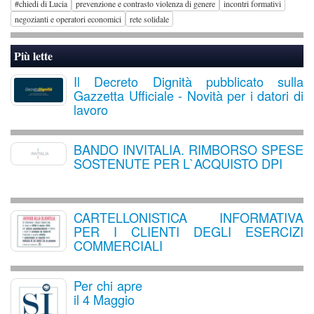
#chiedi di Lucia
prevenzione e contrasto violenza di genere
incontri formativi
negozianti e operatori economici
rete solidale
Più lette
Il Decreto Dignità pubblicato sulla
Gazzetta Ufficiale - Novità per i datori di
lavoro
BANDO INVITALIA. RIMBORSO SPESE
SOSTENUTE PER L`ACQUISTO DPI
CARTELLONISTICA INFORMATIVA
PER I CLIENTI DEGLI ESERCIZI
COMMERCIALI
Per chi apre
il 4 Maggio