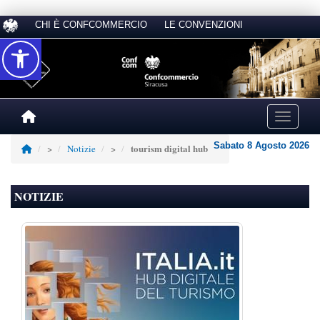
CHI È CONFCOMMERCIO
LE CONVENZIONI
Accessibilità
Toggle na
Sabato 8 Agosto 2026
tourism digital hub
>
Notizie
>
NOTIZIE