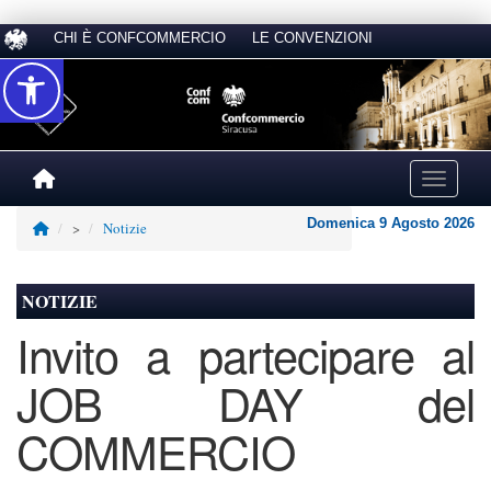
CHI È CONFCOMMERCIO
LE CONVENZIONI
Accessibilità
Toggle na
Domenica 9 Agosto 2026
>
Notizie
NOTIZIE
Invito a partecipare al
JOB DAY del
COMMERCIO