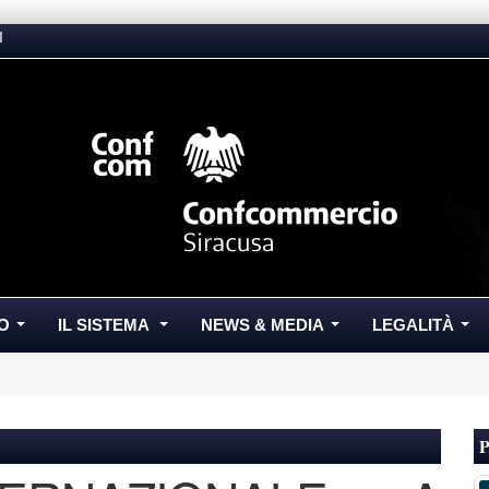
I
O
IL SISTEMA
NEWS & MEDIA
LEGALITÀ
...
...
...
...
P