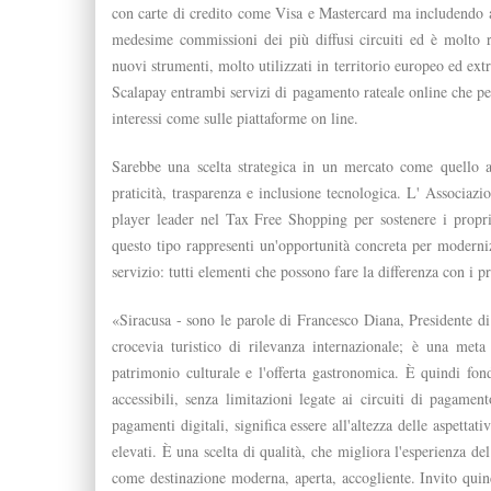
con carte di credito come Visa e Mastercard ma includendo 
medesime commissioni dei più diffusi circuiti ed è molto ri
nuovi strumenti, molto utilizzati in territorio europeo ed e
Scalapay entrambi servizi di pagamento rateale online che per
interessi come sulle piattaforme on line.
Sarebbe una scelta strategica in un mercato come quello a
praticità, trasparenza e inclusione tecnologica. L' Associazi
player leader nel Tax Free Shopping per sostenere i propri 
questo tipo rappresenti un'opportunità concreta per modernizz
servizio: tutti elementi che possono fare la differenza con i pr
«Siracusa - sono le parole di Francesco Diana, Presidente d
crocevia turistico di rilevanza internazionale; è una meta 
patrimonio culturale e l'offerta gastronomica. È quindi fon
accessibili, senza limitazioni legate ai circuiti di pagamen
pagamenti digitali, significa essere all'altezza delle aspettati
elevati. È una scelta di qualità, che migliora l'esperienza de
come destinazione moderna, aperta, accogliente. Invito quindi