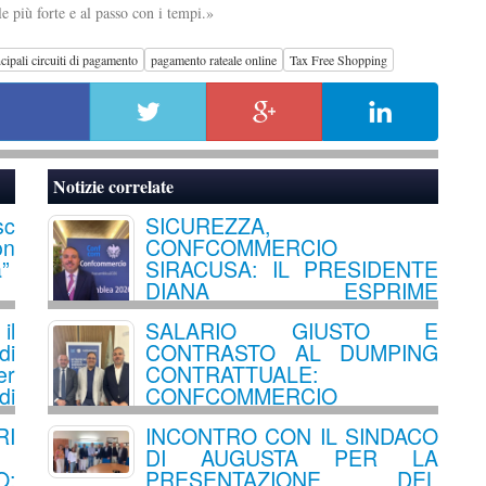
e più forte e al passo con i tempi.»
ncipali circuiti di pagamento
pagamento rateale online
Tax Free Shopping
Notizie correlate
sc
SICUREZZA,
on
CONFCOMMERCIO
a”
SIRACUSA: IL PRESIDENTE
DIANA ESPRIME
SOLIDARIETÀ AI
il
SALARIO GIUSTO E
COMMERCIANTI COLPITI E
di
CONTRASTO AL DUMPING
CHIEDE UN RAFFORZAMENTO DEI
er
CONTRATTUALE:
CONTROLLI SUL TERRITORIO
di
CONFCOMMERCIO
SIRACUSA TRACCIA LA
RI
INCONTRO CON IL SINDACO
ROTTA PER IL FUTURO DEL
DI AUGUSTA PER LA
TURISMO E DEL LAVORO
:
PRESENTAZIONE DEL