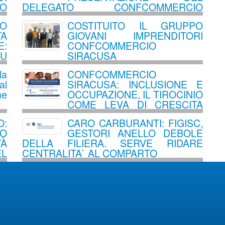
O
DELEGATO CONFCOMMERCIO
SIRACUSA NEL COMUNE MEGARESE
TO
COSTITUITO IL GRUPPO
TA
GIOVANI IMPRENDITORI
:
CONFCOMMERCIO
NU
SIRACUSA
O
la
CONFCOMMERCIO
al
SIRACUSA: INCLUSIONE E
ne
OCCUPAZIONE, IL TIROCINIO
COME LEVA DI CRESCITA
PER IL TERRITORIO
O:
CARO CARBURANTI: FIGISC,
O
GESTORI ANELLO DEBOLE
TÀ
DELLA FILIERA. SERVE RIDARE
EL
CENTRALITA` AL COMPARTO