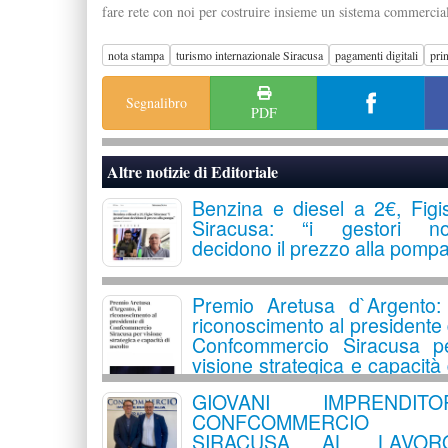
fare rete con noi per costruire insieme un sistema commercial
nota stampa
turismo internazionale Siracusa
pagamenti digitali
pri
Segnalibro
PDF
Altre notizie di
Editoriale
Benzina e diesel a 2€, Figi
Siracusa: “i gestori n
decidono il prezzo alla pomp
Premio Aretusa d`Argento: 
riconoscimento al presidente 
Confcommercio Siracusa p
visione strategica e capacità 
ascolto
GIOVANI IMPRENDITO
CONFCOMMERCIO
SIRACUSA AL LAVORO