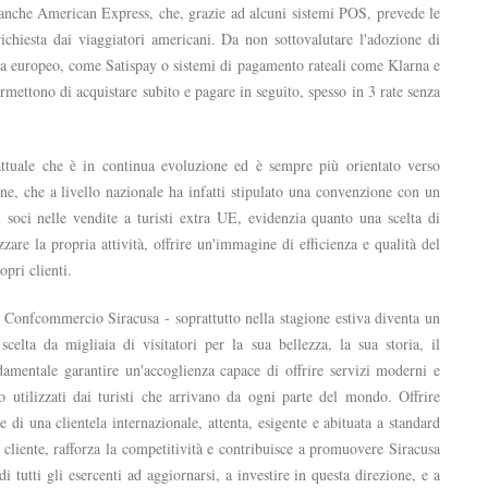
anche American Express, che, grazie ad alcuni sistemi POS, prevede le
chiesta dai viaggiatori americani. Da non sottovalutare l'adozione di
xtra europeo, come Satispay o sistemi di pagamento rateali come Klarna e
mettono di acquistare subito e pagare in seguito, spesso in 3 rate senza
ttuale che è in continua evoluzione ed è sempre più orientato verso
one, che a livello nazionale ha infatti stipulato una convenzione con un
soci nelle vendite a turisti extra UE, evidenzia quanto una scelta di
are la propria attività, offrire un'immagine di efficienza e qualità del
opri clienti.
i Confcommercio Siracusa - soprattutto nella stagione estiva diventa un
scelta da migliaia di visitatori per la sua bellezza, la sua storia, il
damentale garantire un'accoglienza capace di offrire servizi moderni e
to utilizzati dai turisti che arrivano da ogni parte del mondo. Offrire
ve di una clientela internazionale, attenta, esigente e abituata a standard
l cliente, rafforza la competitività e contribuisce a promuovere Siracusa
 tutti gli esercenti ad aggiornarsi, a investire in questa direzione, e a