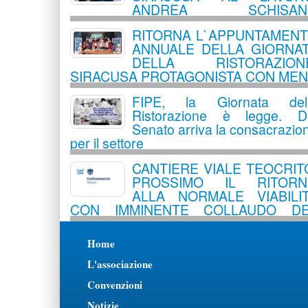
ANDREA SCHISAN
NOMINATO VICEPRESIDENTE
RITORNA L`APPUNTAMEN
ANNUALE DELLA GIORNA
DELLA RISTORAZIONE
SIRACUSA PROTAGONISTA CON ME
DEDICATI E UN LABORATORI
FIPE, la Giornata del
ESPERIENZIALE PER PICCOLI CHEF
Ristorazione è legge. D
Senato arriva la consacrazio
per il settore
CANTIERE VIALE TEOCRIT
PROSSIMO IL RITORN
ALLA NORMALE VIABILI
CON IMMINENTE COLLAUDO D
TRATTO STRADALE INTERESSATO
Home
L'associazione
Convenzioni
Notizie