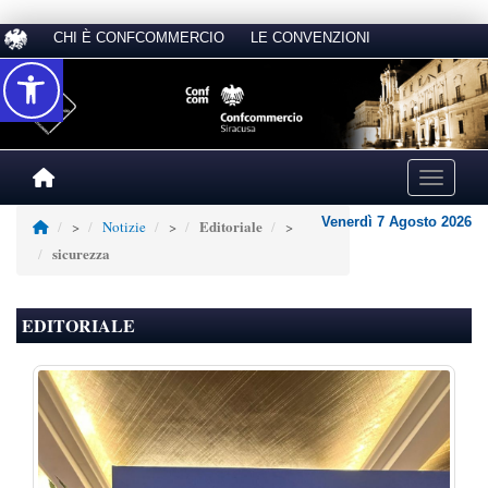
CHI È CONFCOMMERCIO
LE CONVENZIONI
Accessibilità
Toggle na
Venerdì 7 Agosto 2026
Editoriale
>
Notizie
>
>
sicurezza
EDITORIALE