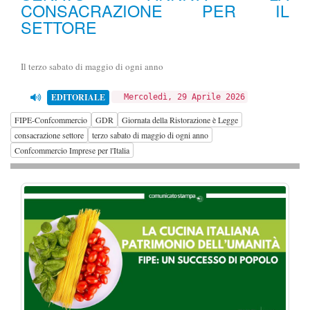
CONSACRAZIONE PER IL
SETTORE
Il terzo sabato di maggio di ogni anno
EDITORIALE
Mercoledì, 29 Aprile 2026
FIPE-Confcommercio
GDR
Giornata della Ristorazione è Legge
consacrazione settore
terzo sabato di maggio di ogni anno
Confcommercio Imprese per l'Italia