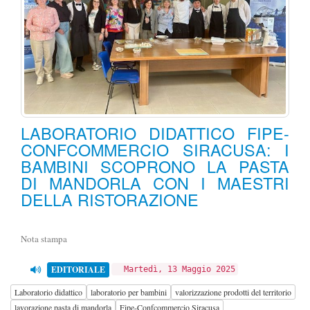
LABORATORIO DIDATTICO FIPE-
CONFCOMMERCIO SIRACUSA: I
BAMBINI SCOPRONO LA PASTA
DI MANDORLA CON I MAESTRI
DELLA RISTORAZIONE
Nota stampa
EDITORIALE
Martedì, 13 Maggio 2025
Laboratorio didattico
laboratorio per bambini
valorizzazione prodotti del territorio
lavorazione pasta di mandorla
Fipe-Confcommercio Siracusa