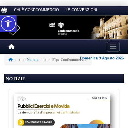
CHI È CONFCOMMERCIO
LE CONVENZIONI
Accessibilità
Toggle na
Domenica 9 Agosto 2026
Fipe-Confcommercio
>
Notizie
>
NOTIZIE