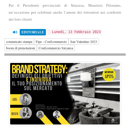
Per il Presidente provinciale di Siracusa, Maurizio Filoramo,
un`occasione per celebrare anche l`amore dei ristoratori nei confronti
dei loro clienti
EDITORIALE
Lunedì, 13 Febbraio 2023
comunicato stampa
Fipe - Confcommercio
San Valentino 2023
boom di prenotazioni
Confcommercio Sircausa