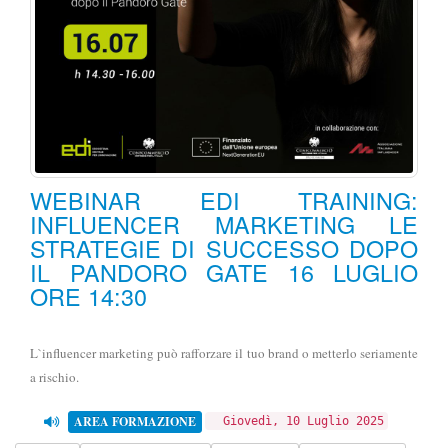
WEBINAR EDI TRAINING:
INFLUENCER MARKETING LE
STRATEGIE DI SUCCESSO DOPO
IL PANDORO GATE 16 LUGLIO
ORE 14:30
L`influencer marketing può rafforzare il tuo brand o metterlo seriamente
a rischio.
AREA FORMAZIONE
Giovedì, 10 Luglio 2025