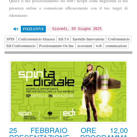
Qual'è il tuo posizionamento sul web? Scopri come migliorare la tua
presenza online e comunicare efficacemente con il tuo target di
riferimento
INIZIATIVE
Giovedì, 05 Giugno 2025
SPIN
Confcommercio Siracusa
Edi 5.0
Sportello Innovazione
Confommercio
Edi Confcommercio
Posizionamento On line
assesment
web
comunicazione
25 FEBBRAIO ORE 12,00