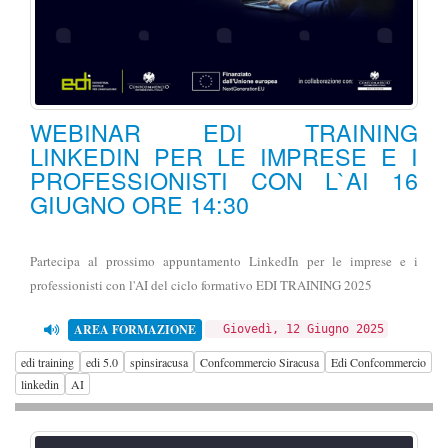
WEBINAR EDI TRAINING
LINKEDIN PER LE IMPRESE E I
PROFESSIONISTI CON L`AI 16
GIUGNO ORE 14:30
Partecipa al prossimo appuntamento LinkedIn per le imprese e i
professionisti con l'AI del ciclo formativo EDI TRAINING 2025
AREA FORMAZIONE
Giovedì, 12 Giugno 2025
edi training
edi 5.0
spinsiracusa
Confcommercio Siracusa
Edi Confcommercio
linkedin
AI