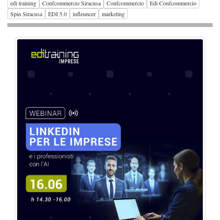
edi training
Confcommercio Siracusa
Confcommercio
Edi Confcommercio
Spin Siracusa
EDI 5.0
infleuncer
marketing