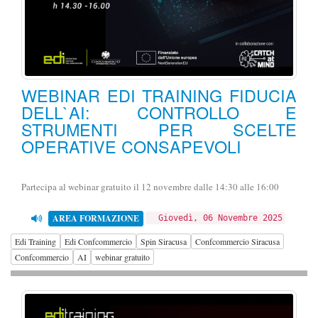
WEBINAR EDI TRAINING FIDUCIA
DELL`AI: CONTROLLO E
STRUMENTI PER SCELTE
OPERATIVE CONSAPEVOLI
Partecipa al webinar gratuito il 12 novembre dalle 14:30 alle 16:00
AREA FORMAZIONE
Giovedì, 06 Novembre 2025
Edi Training
Edi Confcommercio
Spin Siracusa
Confcommercio Siracusa
Confcommercio
AI
webinar gratuito