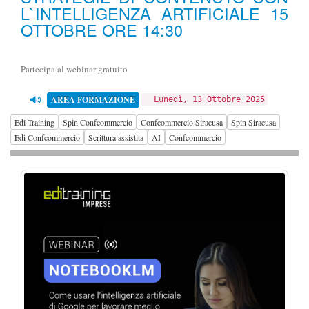
L`INTELLIGENZA ARTIFICIALE 15
OTTOBRE ORE 14:30
Partecipa al webinar gratuito
AREA FORMAZIONE
Lunedì, 13 Ottobre 2025
Edi Training
Spin Confcommercio
Confcommercio Siracusa
Spin Siracusa
Edi Confcommercio
Scrittura assistita
AI
Confcommercio