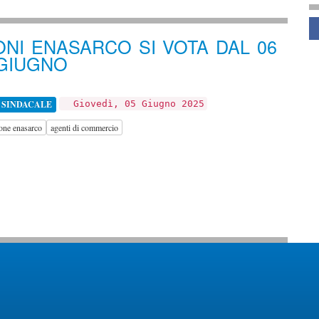
S
ONI ENASARCO SI VOTA DAL 06
 GIUGNO
 SINDACALE
Giovedì, 05 Giugno 2025
one enasarco
agenti di commercio