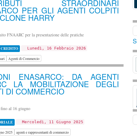
TRIBUTI STRAORDINARI
RCO PER GLI AGENTI COLPITI
ICLONE HARRY
uito FNAARC per la presentazione delle pratiche
S
 CREDITO
Lunedì, 16 Febbraio 2026
nari
Agenti di Commercio
IONI ENASARCO: DA AGENTI
RC LA MOBILITAZIONE DEGLI
I DI COMMERCIO
 fino al 16 giugno
ORIALE
Mercoledì, 11 Giugno 2025
ugno 2025
agenti e rappresentanti di commercio