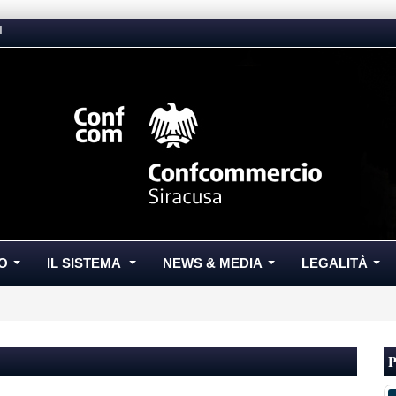
I
O
IL SISTEMA
NEWS & MEDIA
LEGALITÀ
...
...
...
...
P