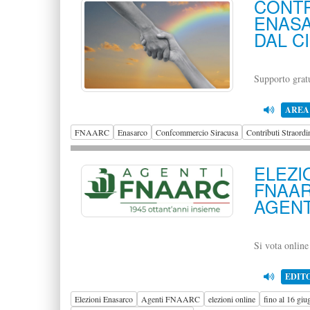
CON
ENASA
DAL C
Supporto grat
AREA
FNAARC
Enasarco
Confcommercio Siracusa
Contributi Straordi
ELEZ
FNAA
AGENT
Si vota online
EDIT
Elezioni Enasarco
Agenti FNAARC
elezioni online
fino al 16 gi