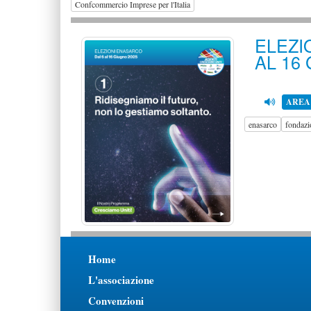
Confcommercio Imprese per l'Italia
ELEZI
AL 16
AREA
enasarco
fondazi
Home
L'associazione
Convenzioni