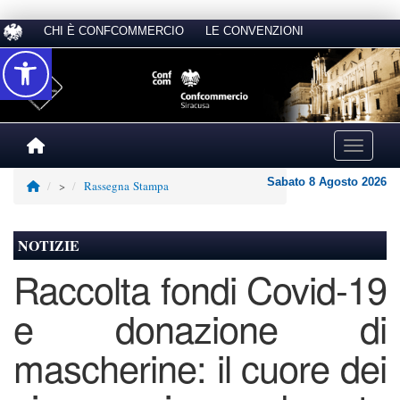
CHI È CONFCOMMERCIO
LE CONVENZIONI
Accessibilità
Toggle na
Sabato 8 Agosto 2026
>
Rassegna Stampa
NOTIZIE
Raccolta fondi Covid-19
e donazione di
mascherine: il cuore dei