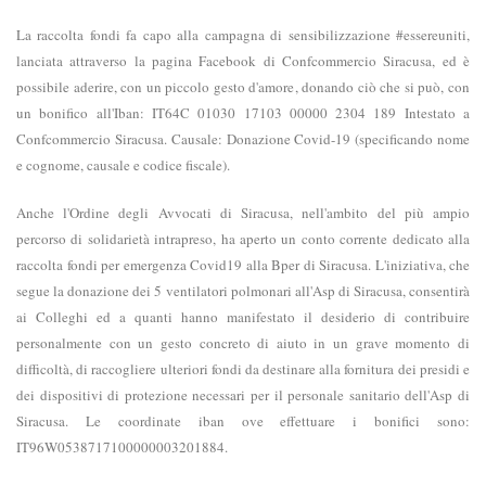
La raccolta fondi fa capo alla campagna di sensibilizzazione #essereuniti,
lanciata attraverso la pagina Facebook di Confcommercio Siracusa, ed è
possibile aderire, con un piccolo gesto d'amore, donando ciò che si può, con
un bonifico all'Iban: IT64C 01030 17103 00000 2304 189 Intestato a
Confcommercio Siracusa. Causale: Donazione Covid-19 (specificando nome
e cognome, causale e codice fiscale).
Anche l'Ordine degli Avvocati di Siracusa, nell'ambito del più ampio
percorso di solidarietà intrapreso, ha aperto un conto corrente dedicato alla
raccolta fondi per emergenza Covid19 alla Bper di Siracusa. L'iniziativa, che
segue la donazione dei 5 ventilatori polmonari all'Asp di Siracusa, consentirà
ai Colleghi ed a quanti hanno manifestato il desiderio di contribuire
personalmente con un gesto concreto di aiuto in un grave momento di
difficoltà, di raccogliere ulteriori fondi da destinare alla fornitura dei presidi e
dei dispositivi di protezione necessari per il personale sanitario dell'Asp di
Siracusa. Le coordinate iban ove effettuare i bonifici sono:
IT96W0538717100000003201884.