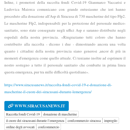
Infine, i promotori della raccolta fondi Covid-19 Gianmarco Vaccarisi e
Ludovica Maiorca comunicano con grande entusiasmo che ieri hanno
proceduto alla donazione all'Asp di Siracusa di 730 mascherine del tipo Ffp2.
Le mascherine Ffp2, indispensabili per la protezione del personale medico-
sanitario, sono state consegnate negli uffici Asp e saranno distribuite negli
ospedali della nostra provincia. «Ringraziamo tutti coloro che hanno
contribuito alla raccolta - dicono i due - dimostrando ancora una volta
quanto i cittadini della nostra provincia siano generosi ,ancor di più in
momenti d'emergenza come quello attuale. Ci teniamo inoltre ad esprimere il
nostro sostegno a tutto il personale sanitario che combatte in prima linea
questa emergenza, pur tra mille difficoltà quotidiane».
https://www.siracusanews.it/raccolta-fondi-covid-19-e-donazione-di-
mascherine-il-cuore-dei-siracusani-durante-lemergenza/
WWW.SIRACUSANEWS.IT
Raccolta fondi Covid-19
donazione di mascherine
il cuore dei siracusani durante l’emergenza
confcommercio siracusa
impregilo
ordine degli avvocati
confcommercio