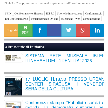
0931/33823 oppure invia una mail a spinsiracusa@confcommercio.sr.it
SPIN
Confcommercio Siracusa
Edi 5.0
Sportello Innovazione
Confommercio
Edi Confcommercio
Posizionamento On line
assesment
web
comunicazione
Segnalibro
PDF
Altre notizie di
Iniziative
SISTEMA RETE MUSEALE IBLEI:
ITINERARI DELL`IDENTITA` 2026
17 LUGLIO H.18,30 PRESSO URBAN
CENTER SIRACUSA: I VENERDI`
SERA DELLA CULTURA
Conferenza stampa “Pubblici esercizi e
movida. La demografia d`impresa nei