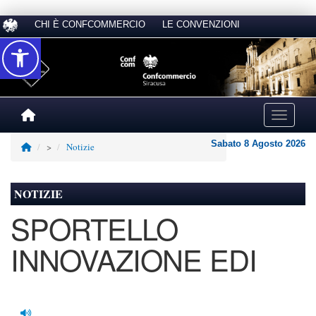
CHI È CONFCOMMERCIO
LE CONVENZIONI
Accessibilità
Toggle na
Sabato 8 Agosto 2026
>
Notizie
NOTIZIE
SPORTELLO
INNOVAZIONE EDI