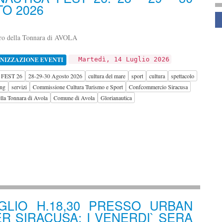
O 2026
S
ro della Tonnara di AVOLA
NIZZAZIONE EVENTI
Martedì, 14 Luglio 2026
FEST 26
28-29-30 Agosto 2026
cultura del mare
sport
cultura
spettacolo
ing
servizi
Commissione Cultura Turismo e Sport
Confcommercio Siracusa
lla Tonnara di Avola
Comune di Avola
Glorianautica
GLIO H.18,30 PRESSO URBAN
R SIRACUSA: I VENERDI` SERA