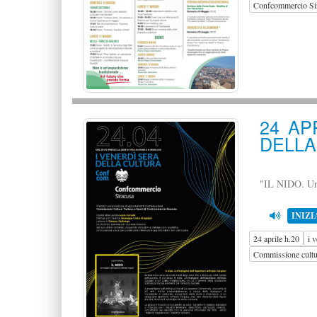
Confcommercio Si
24 AP
DELLA
"IL NIDO. Un'
INIZI
24 aprile h.20
i 
Commissione cultur