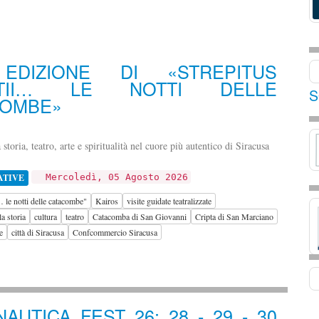
 EDIZIONE DI «STREPITUS
NTII… LE NOTTI DELLE
S
COMBE»
storia, teatro, arte e spiritualità nel cuore più autentico di Siracusa
ATIVE
Mercoledì, 05 Agosto 2026
… le notti delle catacombe"
Kairos
visite guidate teatralizzate
a storia
cultura
teatro
Catacomba di San Giovanni
Cripta di San Marciano
e
città di Siracusa
Confcommercio Siracusa
AUTICA FEST 26: 28 - 29 - 30