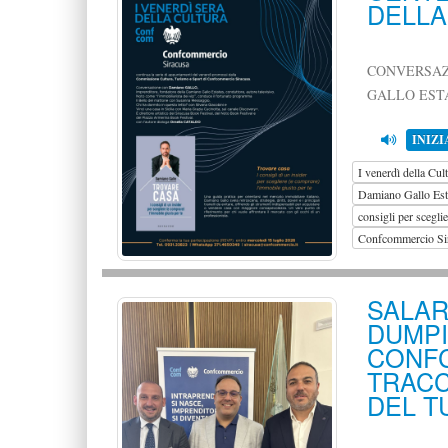
DELLA
CONVERSAZ
GALLO EST
INIZI
I venerdì della Cul
Damiano Gallo Est
consigli per scegl
Confcommercio Si
SALA
DUM
CON
TRACC
DEL T