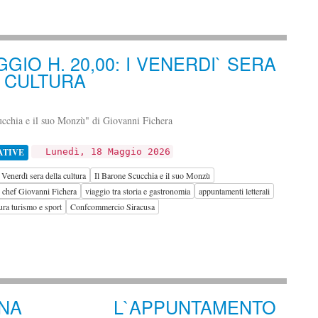
GIO H. 20,00: I VENERDI` SERA
 CULTURA
ucchia e il suo Monzù" di Giovanni Fichera
ATIVE
Lunedì, 18 Maggio 2026
i Venerdì sera della cultura
Il Barone Scucchia e il suo Monzù
e chef Giovanni Fichera
viaggio tra storia e gastronomia
appuntamenti letterali
ra turismo e sport
Confcommercio Siracusa
ORNA L`APPUNTAMENTO