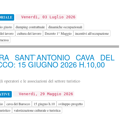
ORIALE
Venerdì, 03 Luglio 2026
rio giusto
dumping contrattuale
dinamiche occupazionali
 del lavoro
cultura del lavoro
Decreto 1° Maggio
incentivi all'occupazione
racusa
ERA SANT`ANTONIO CAVA DEL
CO: 15 GIUGNO 2026 H.10,00
i operatori e le associazioni del settore turistico
ATIVE
Venerdì, 29 Maggio 2026
io
cava del Barocco
15 giugno h.10
sviluppo progetto
uristico
valorizzazione culturale e turistica