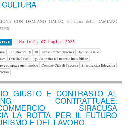
 CULTURA
IONE CON DAMIANO GALLO, fondatore della DAMIANO
ATES
ATIVE
Martedì, 07 Luglio 2026
tura
17 luglio ore 18
30
Urban Center Siracusa
Damiano Gallo
ates
Ornella Cataldo
guida pratica nel mercato immobiliare
iere e comprare un immobile
Comune Citta di Siracusa
Siracusa citta Educativa
racusa
RIO GIUSTO E CONTRASTO AL
PING CONTRATTUALE:
FCOMMERCIO SIRACUSA
IA LA ROTTA PER IL FUTURO
URISMO E DEL LAVORO