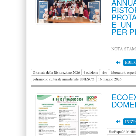
ANNU
RIS
PROTA
E UN 
PER P
NOTA STAM
EDIT
Giornata della Ristorazione 2026
4 edizione
riso
laboratorio esperi
patrimonio culturale immateriale UNESCO
16 maggio 2026
ECOEX
DOMEN
INIZI
EcoExpo26 Melilli