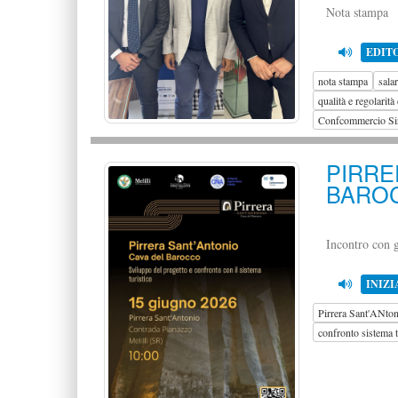
Nota stampa
EDIT
nota stampa
sala
qualità e regolarità
Confcommercio Si
PIRR
BAROC
Incontro con gl
INIZI
Pirrera Sant'ANton
confronto sistema t