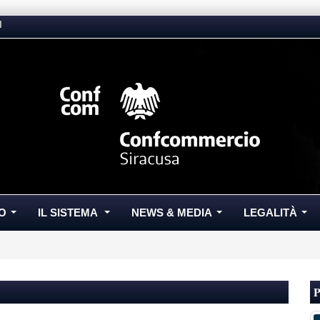
I
O
IL SISTEMA
NEWS & MEDIA
LEGALITÀ
...
...
...
...
P