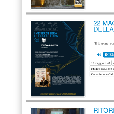
22 MAG
DELLA
"Il Barone Sc
INIZI
22 maggio h.20
autore siracusano 
Commissione Cultu
RIT