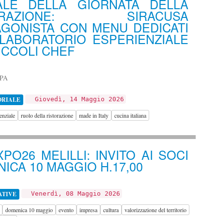
ALE DELLA GIORNATA DELLA
TORAZIONE: SIRACUSA
GONISTA CON MENU DEDICATI
LABORATORIO ESPERIENZIALE
ICCOLI CHEF
PA
ORIALE
Giovedì, 14 Maggio 2026
enziale
ruolo della ristorazione
made in Italy
cucina italiana
PO26 MELILLI: INVITO AI SOCI
ICA 10 MAGGIO H.17,00
ATIVE
Venerdì, 08 Maggio 2026
domenica 10 maggio
evento
impresa
cultura
valorizzazione del territorio