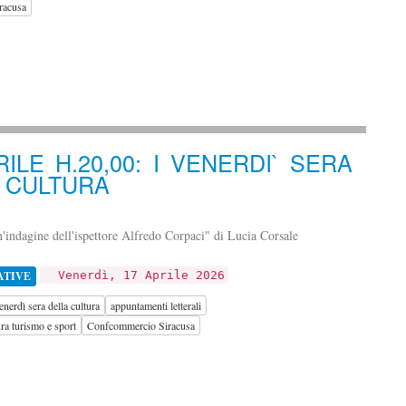
racusa
RILE H.20,00: I VENERDI` SERA
 CULTURA
indagine dell'ispettore Alfredo Corpaci" di Lucia Corsale
ATIVE
Venerdì, 17 Aprile 2026
venerdì sera della cultura
appuntamenti letterali
a turismo e sport
Confcommercio Siracusa