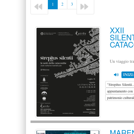
1
2
3
XXII
SILE
CATA
Un viaggio tra 
INIZI
"Strepitus Silentii
appuntamento con l
patrimonio cultural
MAREN