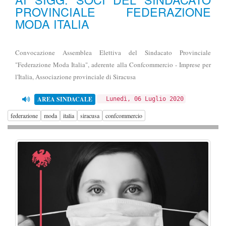
PROVINCIALE FEDERAZIONE
MODA ITALIA
Convocazione Assemblea Elettiva del Sindacato Provinciale
"Federazione Moda Italia", aderente alla Confcommercio - Imprese per
l'Italia, Associazione provinciale di Siracusa
AREA SINDACALE
Lunedì, 06 Luglio 2020
federazione
moda
italia
siracusa
confcommercio