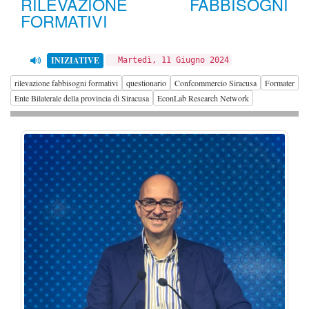
RILEVAZIONE FABBISOGNI
FORMATIVI
INIZIATIVE
Martedì, 11 Giugno 2024
rilevazione fabbisogni formativi
questionario
Confcommercio Siracusa
Formater
Ente Bilaterale della provincia di Siracusa
EconLab Research Network