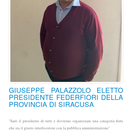
GIUSEPPE PALAZZOLO ELETTO
PRESIDENTE FEDERFIORI DELLA
PROVINCIA DI SIRACUSA
"Sarò il presidente di tutti e dovremo organizzare una categoria forte
che sia il giusto interlocutore con la pubblica amministrazione"