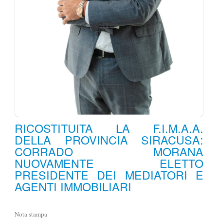
RICOSTITUITA LA F.I.M.A.A.
DELLA PROVINCIA SIRACUSA:
CORRADO MORANA
NUOVAMENTE ELETTO
PRESIDENTE DEI MEDIATORI E
AGENTI IMMOBILIARI
Nota stampa