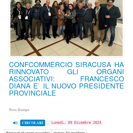
CONFCOMMERCIO SIRACUSA HA
RINNOVATO GLI ORGANI
ASSOCIATIVI: FRANCESCO
DIANA E` IL NUOVO PRESIDENTE
PROVINCIALE
Nota Stampa
CIRCOLARI
Lunedì, 09 Dicembre 2024
Rinnovati gli organi associativi
elezione del presidente