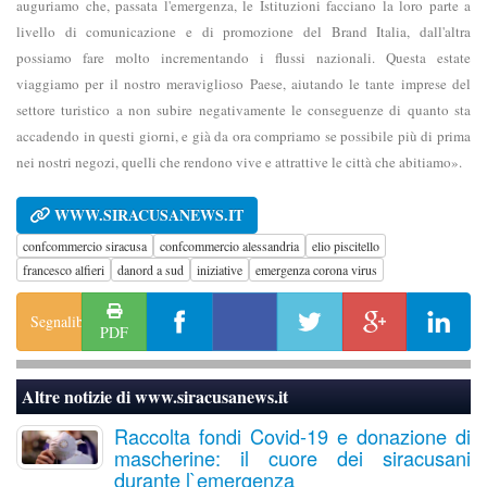
auguriamo che, passata l'emergenza, le Istituzioni facciano la loro parte a
livello di comunicazione e di promozione del Brand Italia, dall'altra
possiamo fare molto incrementando i flussi nazionali. Questa estate
viaggiamo per il nostro meraviglioso Paese, aiutando le tante imprese del
settore turistico a non subire negativamente le conseguenze di quanto sta
accadendo in questi giorni, e già da ora compriamo se possibile più di prima
nei nostri negozi, quelli che rendono vive e attrattive le città che abitiamo».
WWW.SIRACUSANEWS.IT
confcommercio siracusa
confcommercio alessandria
elio piscitello
francesco alfieri
danord a sud
iniziative
emergenza corona virus
Segnalibro
PDF
Altre notizie di
www.siracusanews.it
Raccolta fondi Covid-19 e donazione di
mascherine: il cuore dei siracusani
durante l`emergenza