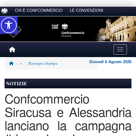
CHI È CONFCOMMERCIO
LE CONVENZIONI
Accessibilità
Toggle na
Giovedì 6 Agosto 2026
>
Rassegna Stampa
NOTIZIE
Confcommercio
Siracusa e Alessandria
lanciano la campagna